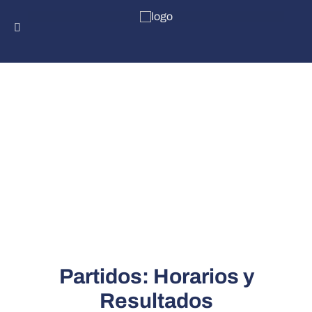
Skip
to
content
Partidos: Horarios y
Resultados