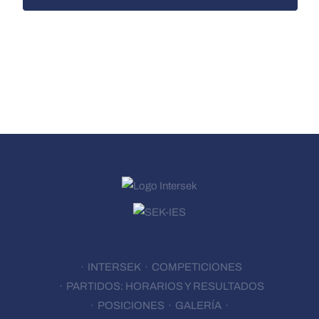
INTERSEK
COMPETICIONES
PARTIDOS: HORARIOS Y RESULTADOS
POSICIONES
GALERÍA