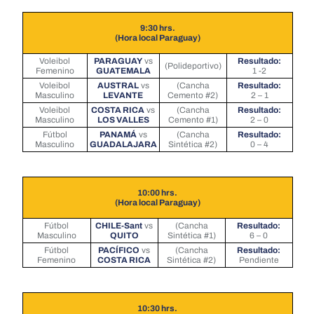
9:30 hrs.
(Hora local Paraguay)
Voleibol
PARAGUAY
vs
Resultado:
(Polideportivo)
Femenino
GUATEMALA
1 -2
Voleibol
AUSTRAL
vs
(Cancha
Resultado:
Masculino
LEVANTE
Cemento #2)
2 – 1
Voleibol
COSTA RICA
vs
(Cancha
Resultado:
Masculino
LOS VALLES
Cemento #1)
2 – 0
Fútbol
PANAMÁ
vs
(Cancha
Resultado:
Masculino
GUADALAJARA
Sintética #2)
0 – 4
10:00 hrs.
(Hora local Paraguay)
Fútbol
CHILE-Sant
vs
(Cancha
Resultado:
Masculino
QUITO
Sintética #1)
6 – 0
Fútbol
PACÍFICO
vs
(Cancha
Resultado:
Femenino
COSTA RICA
Sintética #2)
Pendiente
10:30 hrs.